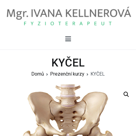
Mgr. Ivana Kellnerová Brádková
fyzioterapeut
KYČEL
Domů
Prezenční kurzy
KYČEL